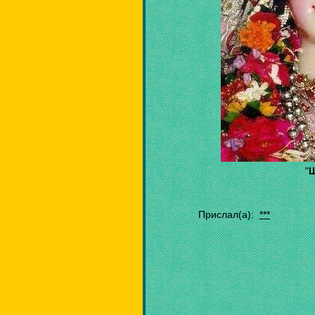
"
Ш
Прислал(а):
***