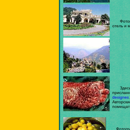
Фото
отель и 
Здес
присланн
designes
.
Авторски
помещать
Фотогр