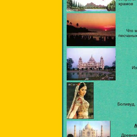
храмов
Что 
песчаных
Из
Боливуд,
А
Древняя