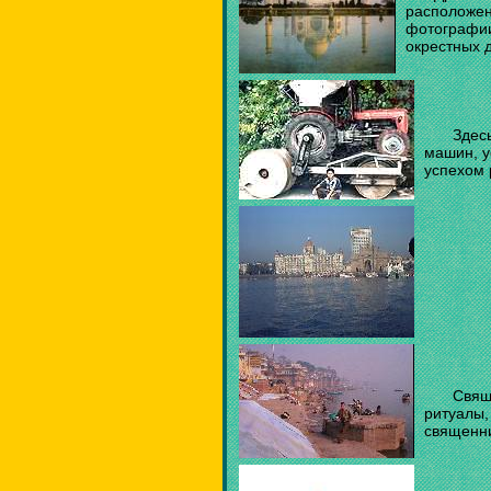
расположен
фотографии
окрестных 
Здес
машин, у
успехом 
Свящ
ритуалы,
священни