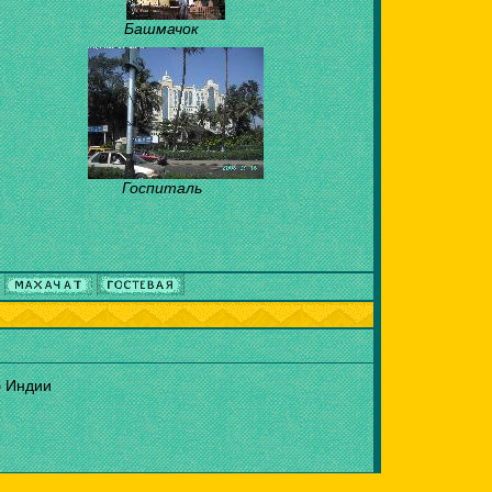
Башмачок
Госпиталь
б Индии