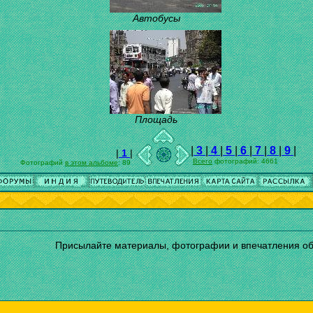
Автобусы
Площадь
|
3
|
4
|
5
|
6
|
7
|
8
|
9
|
|
1
|
Всего
фотографий: 4661
Фотографий
в этом альбоме
: 89
Присылайте материалы, фотографии и впечатления о