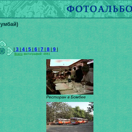
умбай)
|
3
|
4
|
5
|
6
|
7
|
8
|
9
|
Всего
фотографий: 4661
Ресторан в Бомбее