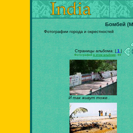
Бомбей (М
Фотографии города и окрестностей
Страницы альбома: |
1
|
Фотографий
в этом альбоме
: 89
И так живут тоже..