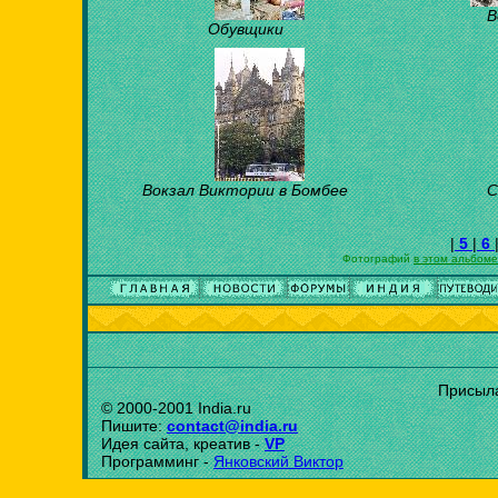
В
Обувщики
Вокзал Виктории в Бомбее
С
|
5
|
6
Фотографий
в этом альбоме
Присыла
© 2000-2001 India.ru
Пишите:
contact@india.ru
Идея сайта, креатив -
VP
Программинг -
Янковский Виктор