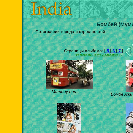
Бомбей (Мум
Фотографии города и окрестностей
Страницы альбома: |
5
|
6
|
7
|
Фотографий
в этом альбоме
: 89
Mumbay bus...
Бомбейски