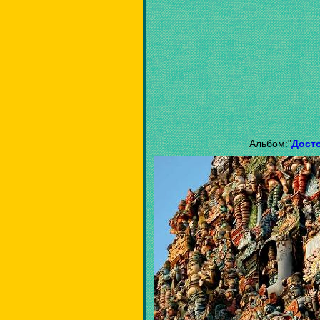
Альбом:"
Дост