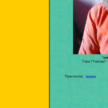
"
ши
Гора \"Гирнар\"
Прислал(а):
мария