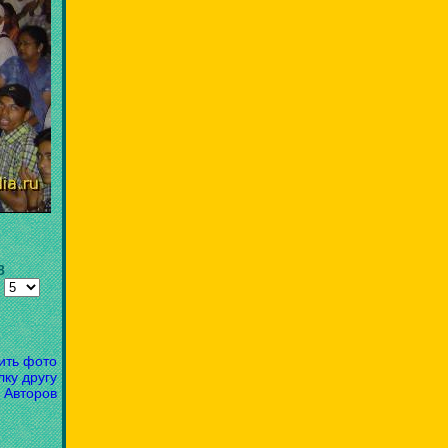
8
:
ить фото
лку другу
 Авторов