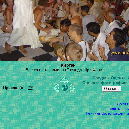
"
Киртан
"
Воспеваются имена гГоспода Шри Хари.
Средняя Оценка:
Оцените фотографию
Прислал(а):
***
Добав
Послать ссы
Рейтинг фотографий и