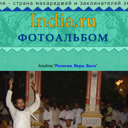
Альбом:"
Религия. Вера. Боги
"