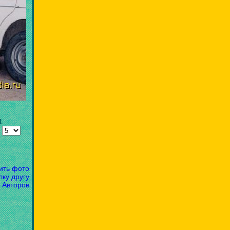
1
:
ить фото
лку другу
 Авторов