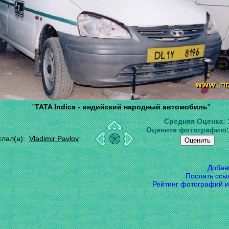
"
TATA Indica - индийский народный автомобиль
"
Средняя Оценка:
Оцените фотографию
слал(а):
Vladimir Pavlov
Добав
Послать ссы
Рейтинг фотографий и