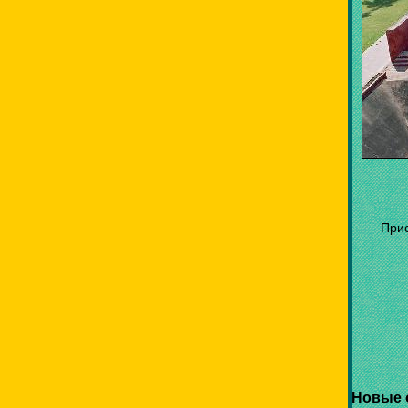
При
Новые 