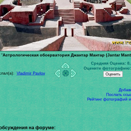
"
Астрологическая обсерватория Джантар Мантар (Jantar Mant
Средняя Оценка:
8
Оцените фотографию
слал(а):
Vladimir Pavlov
Добав
Послать ссы
Рейтинг фотографий и
обсуждения на форуме: