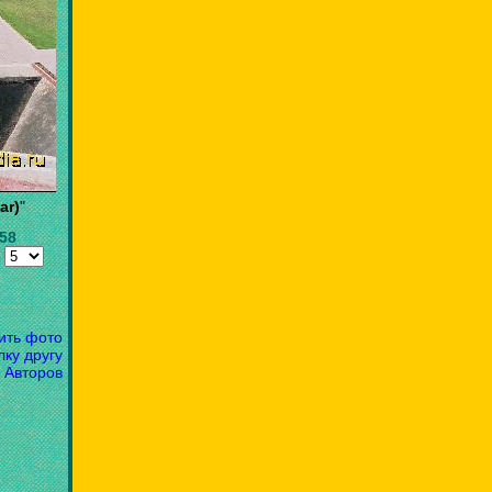
ar)
"
.58
:
ить фото
лку другу
 Авторов