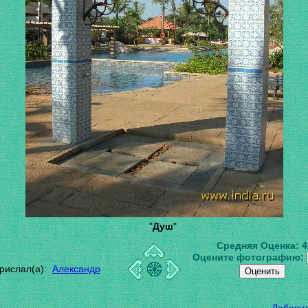
"
Душ
"
Средняя Оценка:
4
Оцените фотографию:
рислал(а):
Александр