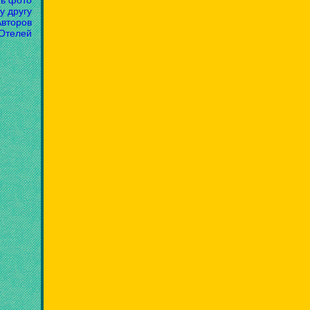
ть фото
у другу
Авторов
 Отелей