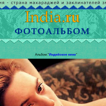
Альбом:"
Индийское кино
"