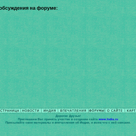
обсуждения на форуме:
Дорогие Друзья!
Приглашаем Вас принять участие в cоздании сайта
www.India.ru
Присылайте свои материалы и впечатления об Индии, и всем что с ней связано.