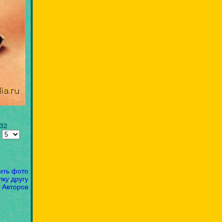
.32
:
ить фото
лку другу
 Авторов