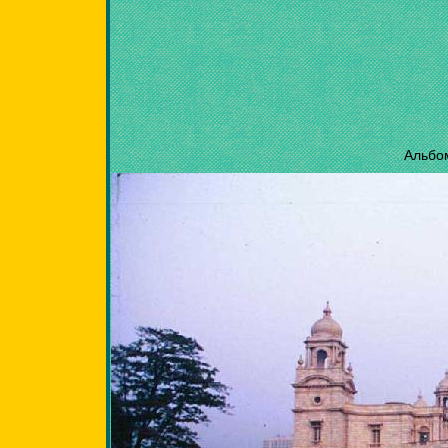
Альбо