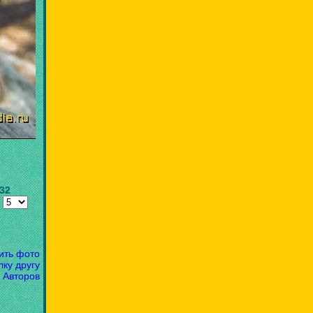
.32
:
ить фото
лку другу
 Авторов