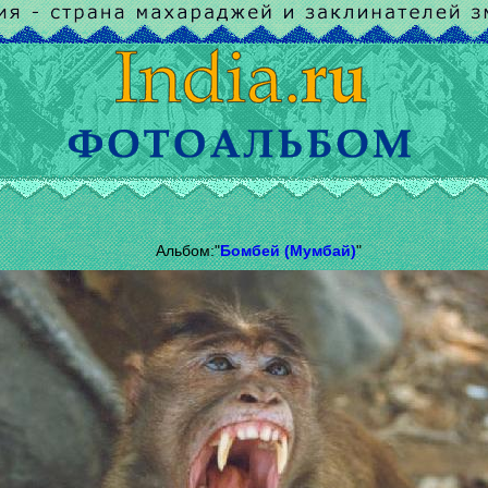
Альбом:"
Бомбей (Мумбай)
"