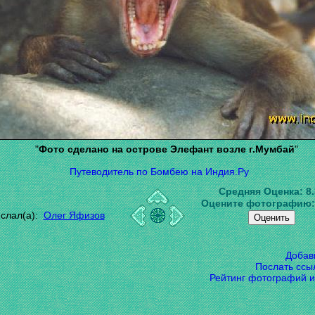
"
Фото сделано на острове Элефант возле г.Мумбай
"
Путеводитель по Бомбею на Индия.Ру
Средняя Оценка:
8
Оцените фотографию
слал(а):
Олег Яфизов
Добав
Послать ссы
Рейтинг фотографий и