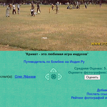
"
Крикет - это любимая игра индусов
"
Путеводитель по Бомбею на Индия.Ру
Средняя Оценка:
5
Оцените фотографию
слал(а):
Олег Яфизов
Добав
Послать ссы
Рейтинг фотографий и