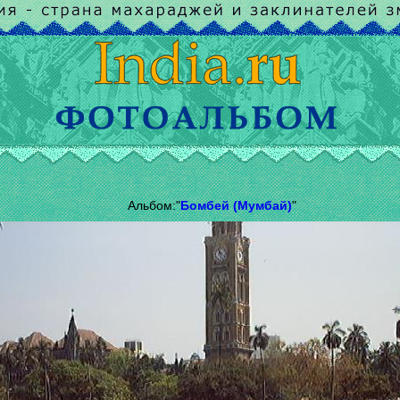
Альбом:"
Бомбей (Мумбай)
"