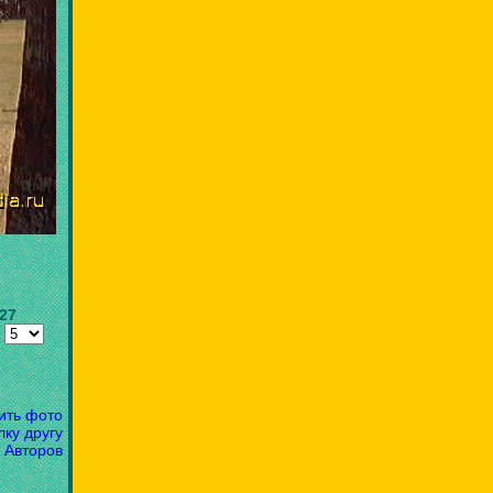
.27
:
ить фото
лку другу
 Авторов