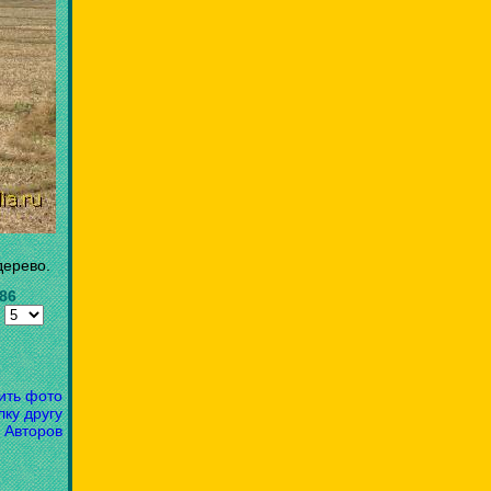
дерево.
.86
:
ить фото
лку другу
 Авторов