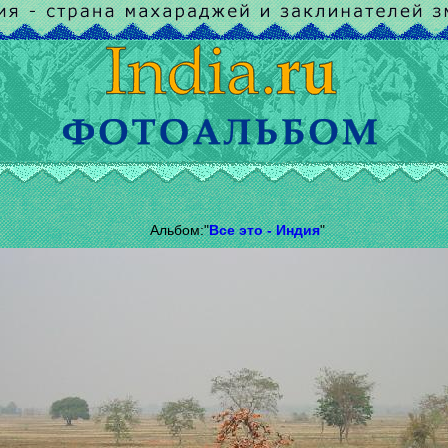
Альбом:"
Все это - Индия
"