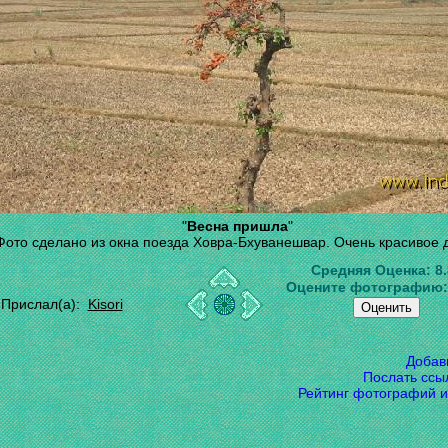
"
Весна пришла
"
Фото сделано из окна поезда Ховра-Бхуванешвар. Очень красивое 
Средняя Оценка:
8
Оцените фотографию
Прислал(а):
Kisori
Добав
Послать ссы
Рейтинг фотографий и