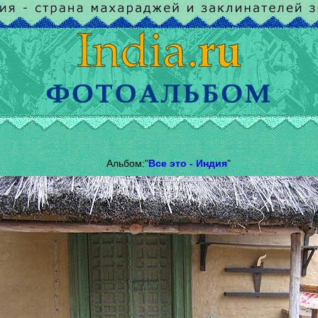
Альбом:"
Все это - Индия
"