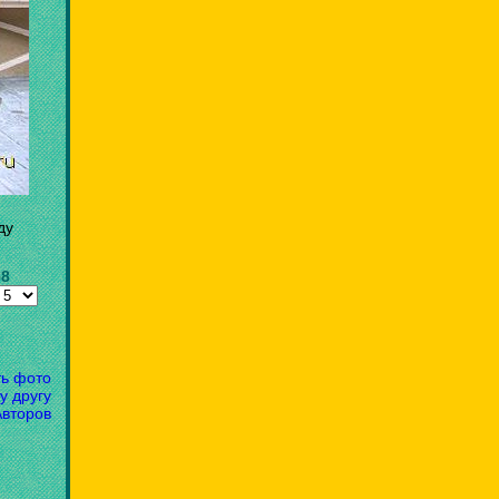
ду
58
ть фото
у другу
Авторов