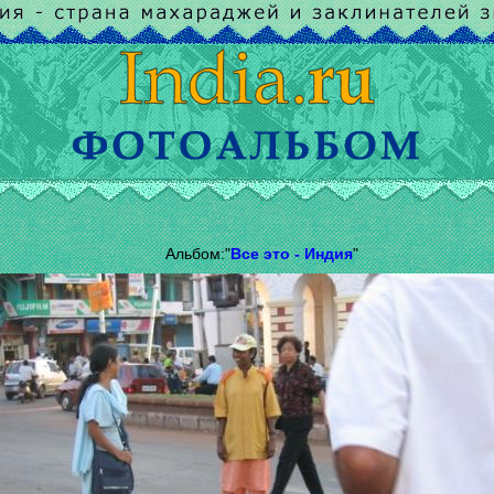
Альбом:"
Все это - Индия
"