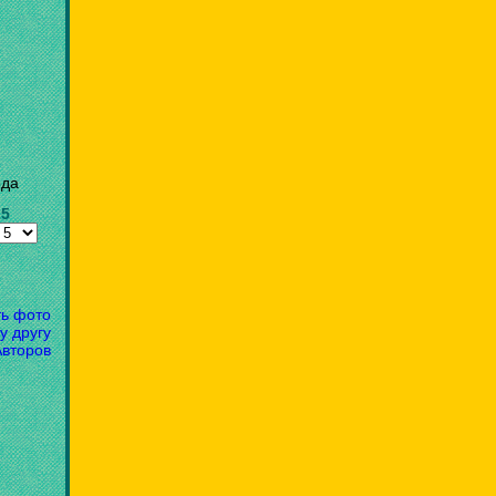
ода
25
ть фото
у другу
Авторов