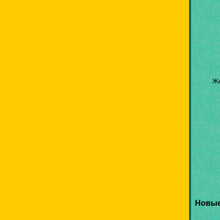
Же
Новые