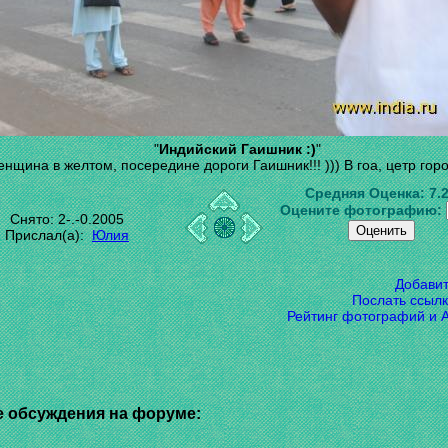
"
Индийский Гаишник :)
"
нщина в желтом, посередине дороги Гаишник!!! ))) В гоа, цетр гор
Средняя Оценка:
7.
Оцените фотографию:
Снято: 2-.-0.2005
Прислал(а):
Юлия
Добави
Послать ссылк
Рейтинг фотографий и 
 обсуждения на форуме: