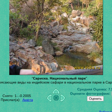
"
Сариска. Национальный парк
"
рясающие виды на индийском сафари в национальном парке в Сар
Средняя Оценка:
7.
Оцените фотографию:
Снято: 1-.-0.2005
Прислал(а):
Анюта