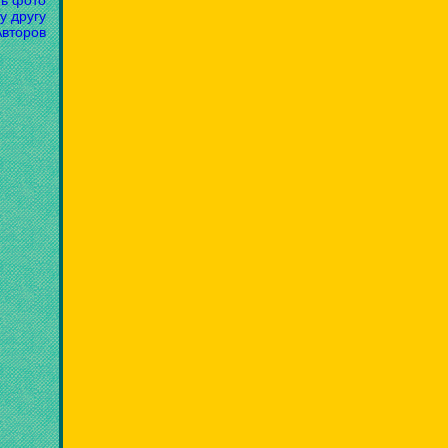
ть фото
у другу
Авторов