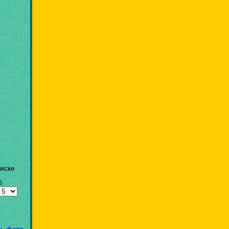
иске
5