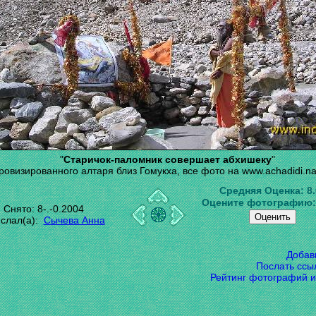
"
Старичок-паломник совершает абхишеку
"
ровизированного алтаря близ Гомукха, все фото на www.achadidi.na
Средняя Оценка:
8
Оцените фотографию
Снято: 8-.-0.2004
слал(а):
Сычева Анна
Добав
Послать ссы
Рейтинг фотографий и