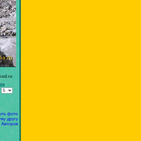
rod.ru
.09
:
ить фото
лку другу
 Авторов