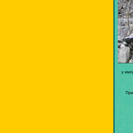
у имп
При