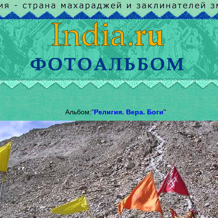
Альбом:"
Религия. Вера. Боги
"