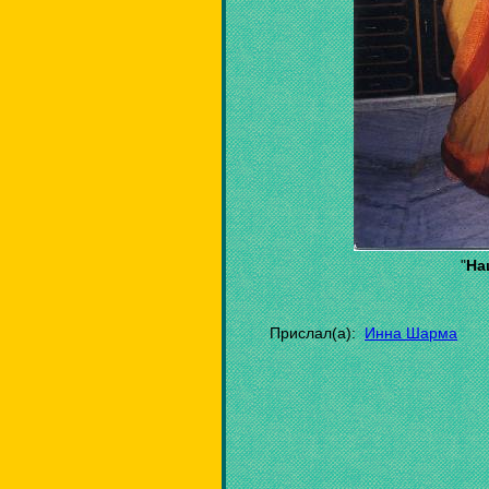
"
На
Прислал(а):
Инна Шарма