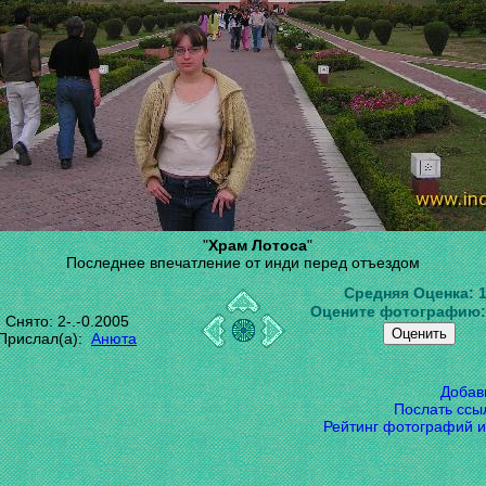
"
Храм Лотоса
"
Последнее впечатление от инди перед отъездом
Средняя Оценка:
Оцените фотографию
Снято: 2-.-0.2005
Прислал(а):
Анюта
Добав
Послать ссы
Рейтинг фотографий и