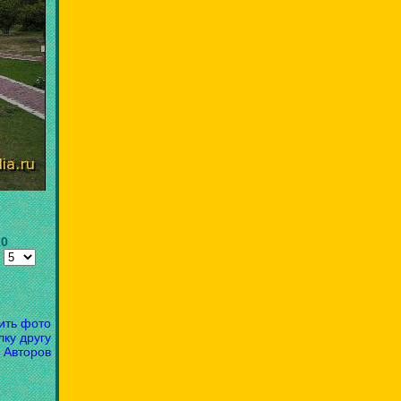
10
:
ить фото
лку другу
 Авторов