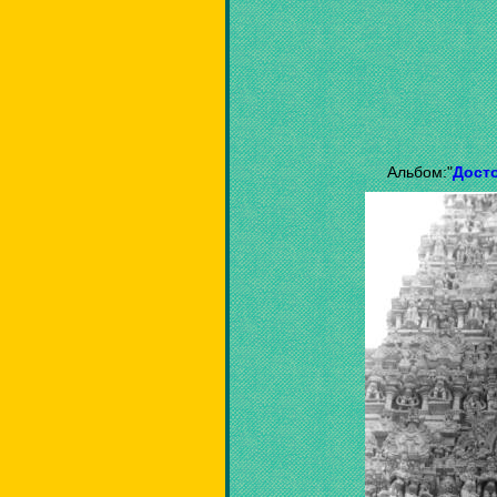
Альбом:"
Дост