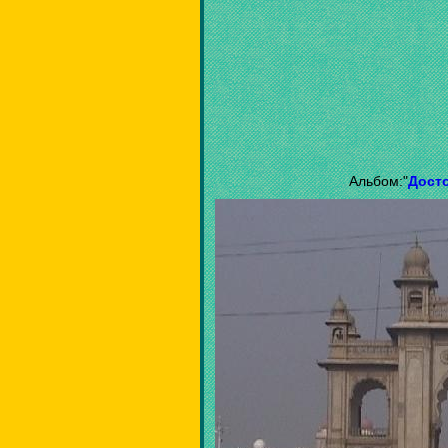
Альбом:"
Дост