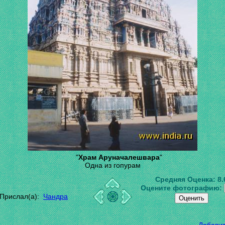
"
Храм Аруначалешвара
"
Одна из гопурам
Средняя Оценка:
8.
Оцените фотографию:
Прислал(а):
Чандра