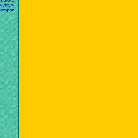
ть фото
у другу
Авторов