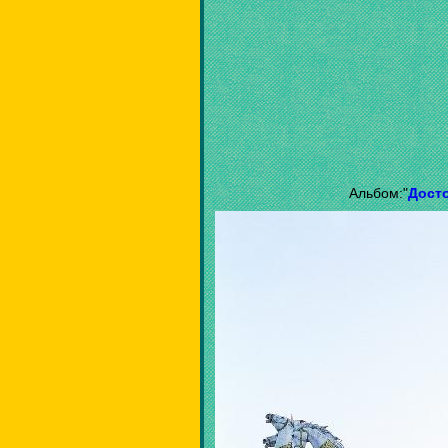
Альбом:"
Дост