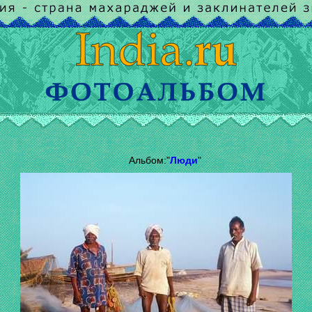
Альбом:"
Люди
"