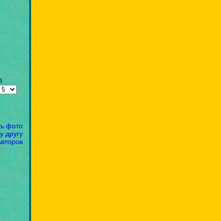
4
ть фото
у другу
Авторов