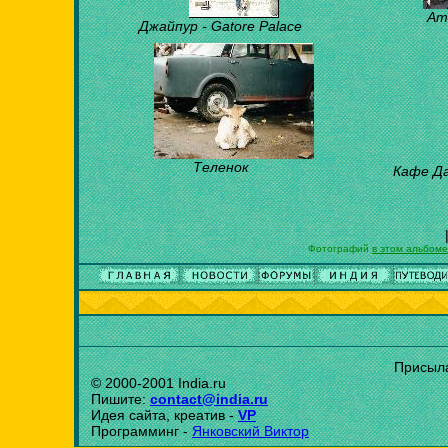
Amb
Джайпур - Gatore Palace
Теленок
Кафе Да
Фотографий
в этом альбоме
Присыла
© 2000-2001 India.ru
Пишите:
contact@india.ru
Идея сайта, креатив -
VP
Программинг -
Янковский Виктор