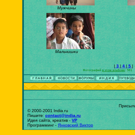
Мужчины
Мальчишки
|
3
|
4
|
5
|
Фотографий
в этом альбоме
: 561
Присыла
© 2000-2001 India.ru
Пишите:
contact@india.ru
Идея сайта, креатив -
VP
Программинг -
Янковский Виктор