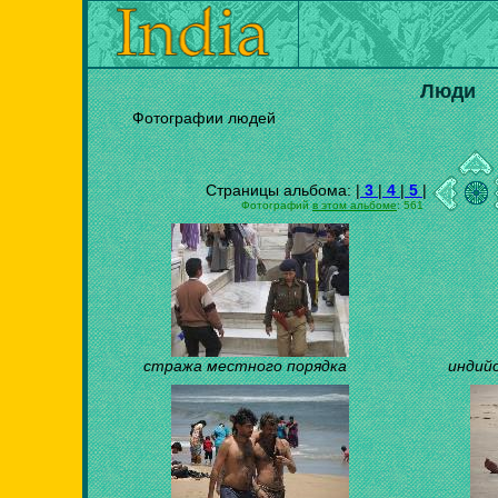
Люди
Фотографии людей
Страницы альбома: |
3
|
4
|
5
|
Фотографий
в этом альбоме
: 561
стража местного порядка
индий