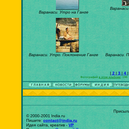
Варанаси
Варанаси. Утро на Ганге
Варанаси. Утро. Поклонение Ганге
Варанаси. 
|
2
|
3
|
4
|
Фотографий
в этом альбоме
: 196
Присыла
© 2000-2001 India.ru
Пишите:
contact@india.ru
Идея сайта, креатив -
VP