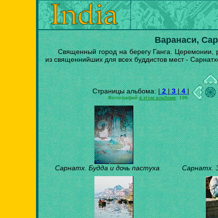
Варанаси, Сар
Священный город на берегу Ганга. Церемонии, 
из священнийших для всех буддистов мест - Сарнатх
Страницы альбома: |
2
|
3
|
4
|
Фотографий
в этом альбоме
: 196
Сарнатх. Будда и дочь пастуха
Сарнатх. 