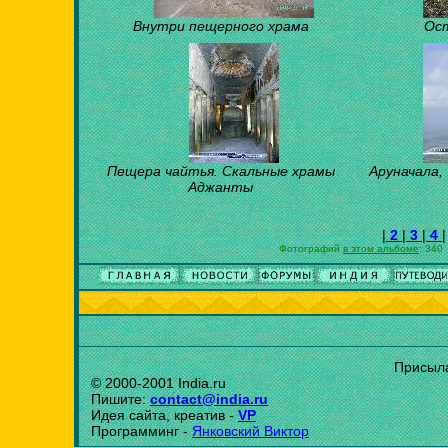
Внутри пещерного храма
Ос
Пещера чайтья. Скальные храмы
Аруначала,
Аджанты
|
2
|
3
|
4
|
Фотографий
в этом альбоме
: 340
Присыла
© 2000-2001 India.ru
Пишите:
contact@india.ru
Идея сайта, креатив -
VP
Программинг -
Янковский Виктор