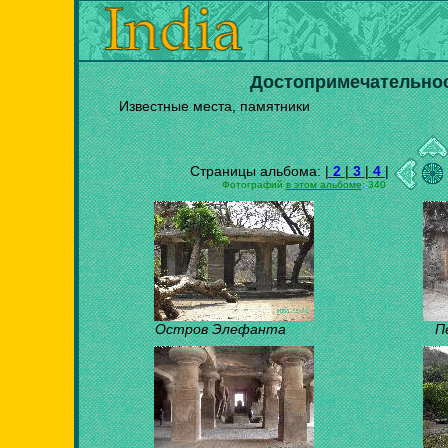
Достопримечательнос
Известные места, памятники
Страницы альбома: |
2
|
3
|
4
|
Фотографий
в этом альбоме
: 340
Остров Элефанта
П