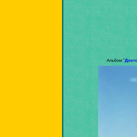
Альбом:"
Дост