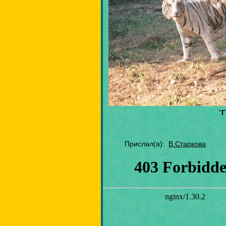
"
Г
Прислал(а):
В.Старкова