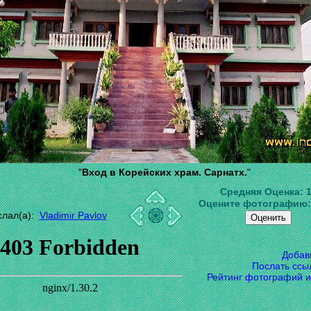
"
Вход в Корейских храм. Сарнатх.
"
Средняя Оценка:
Оцените фотографию
слал(а):
Vladimir Pavlov
Добав
Послать ссы
Рейтинг фотографий и