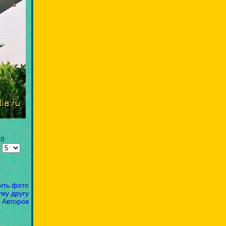
10
:
ить фото
лку другу
 Авторов