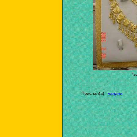
"
з
Прислал(а):
чандни