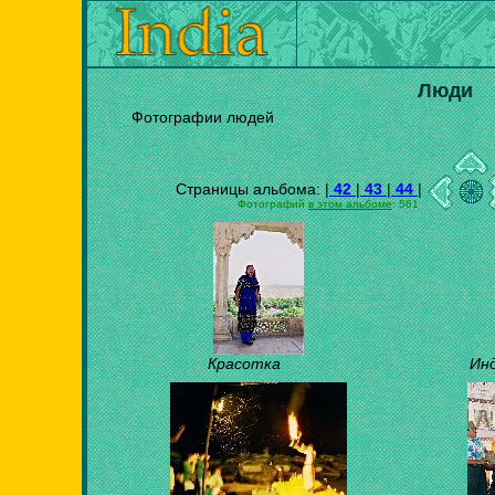
Люди
Фотографии людей
Страницы альбома: |
42
|
43
|
44
|
Фотографий
в этом альбоме
: 561
Красотка
Ин