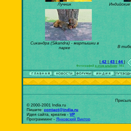
Лучник
Индийские
Сикандра (Sikandra) - мартышки в
В тиб
парке
|
42
|
43
|
44
|
Фотографий
в этом альбоме
: 561
Присыла
© 2000-2001 India.ru
Пишите:
contact@india.ru
Идея сайта, креатив -
VP
Программинг -
Янковский Виктор