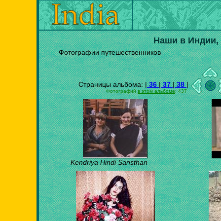
Наши в Индии,
Фотографии путешественников
Страницы альбома: |
36
|
37
|
38
|
Фотографий
в этом альбоме
: 437
Kendriya Hindi Sansthan