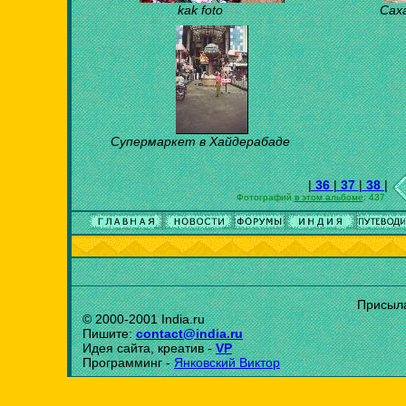
kak foto
Сах
Супермаркет в Хайдерабаде
|
36
|
37
|
38
|
Фотографий
в этом альбоме
: 437
Присыла
© 2000-2001 India.ru
Пишите:
contact@india.ru
Идея сайта, креатив -
VP
Программинг -
Янковский Виктор