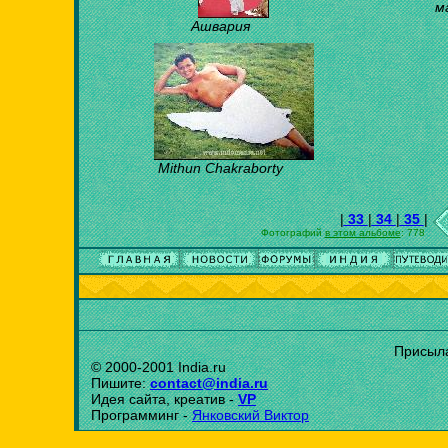
м
Ашвария
Mithun Chakraborty
|
33
|
34
|
35
|
Фотографий
в этом альбоме
: 778
Присыла
© 2000-2001 India.ru
Пишите:
contact@india.ru
Идея сайта, креатив -
VP
Программинг -
Янковский Виктор