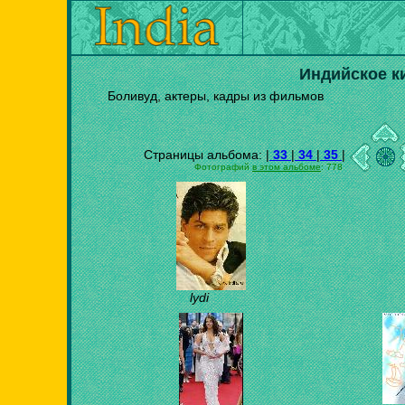
Индийское к
Боливуд, актеры, кадры из фильмов
Страницы альбома: |
33
|
34
|
35
|
Фотографий
в этом альбоме
: 778
lydi