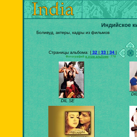
Индийское к
Боливуд, актеры, кадры из фильмов
Страницы альбома: |
32
|
33
|
34
|
Фотографий
в этом альбоме
: 778
DI
DIL SE