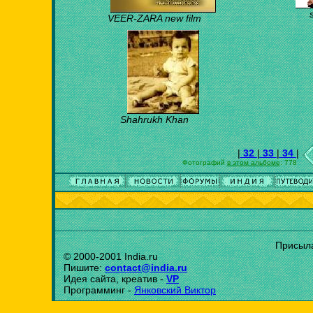
VEER-ZARA new film
Shahrukh Khan
|
32
|
33
|
34
|
Фотографий
в этом альбоме
: 778
Присыла
© 2000-2001 India.ru
Пишите:
contact@india.ru
Идея сайта, креатив -
VP
Программинг -
Янковский Виктор