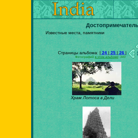
Достопримечатель
Известные места, памятники
Страницы альбома: |
24
|
25
|
26
|
Фотографий
в этом альбоме
: 340
Храм Лотоса в Дели