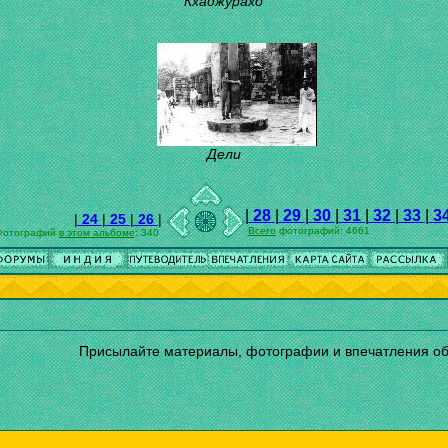
Кхаджурахо
Дели
|
28
|
29
|
30
|
31
|
32
|
33
|
3
|
24
|
25
|
26
|
Всего
фотографий: 4661
Фотографий
в этом альбоме
: 340
Присылайте материалы, фотографии и впечатления о