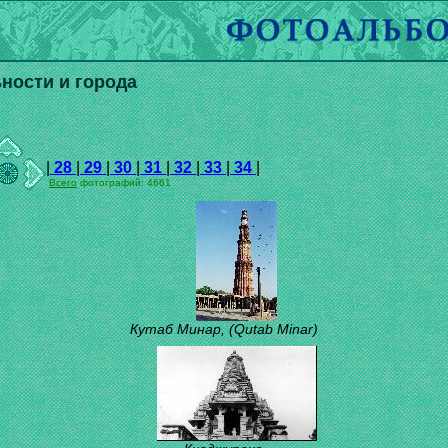
ности и города
|
28
|
29
|
30
|
31
|
32
|
33
|
34
|
Всего
фотографий: 4661
Кутаб Минар, (Qutab Minar)