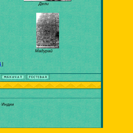
Дели
Мадурай
4
|
б Индии