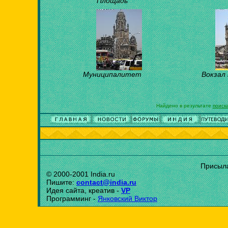
Площадь
Муниципалитет
Вокзал
Найдено в результате
поиск
Присыла
© 2000-2001 India.ru
Пишите:
contact@india.ru
Идея сайта, креатив -
VP
Программинг -
Янковский Виктор