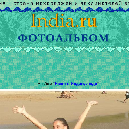
Альбом:"
Наши в Индии, люди
"