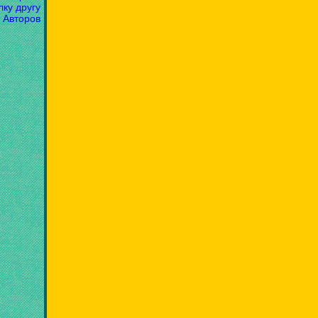
лку другу
 Авторов