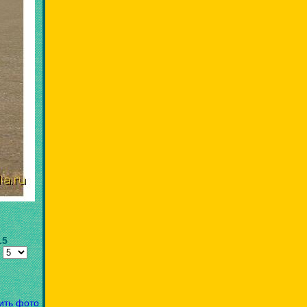
.5
:
ить фото