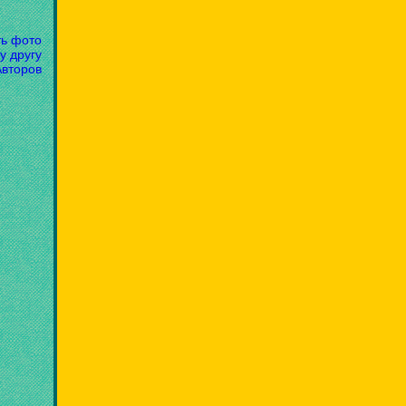
ть фото
у другу
Авторов