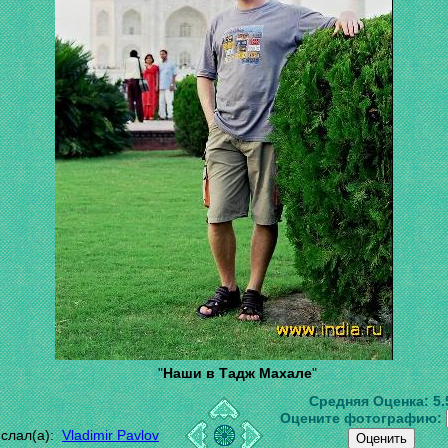
"
Наши в Тадж Махале
"
Средняя Оценка:
5.
Оцените фотографию:
слал(а):
Vladimir Pavlov