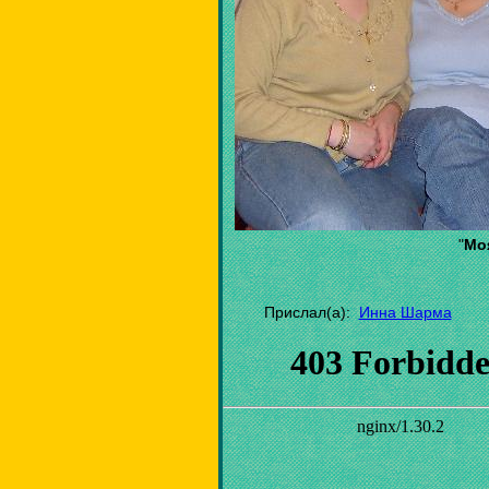
"
Мо
Прислал(а):
Инна Шарма