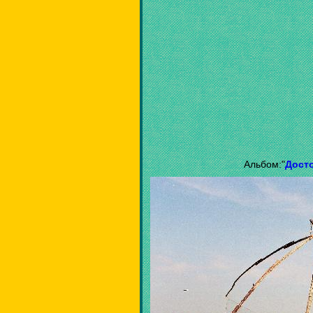
Альбом:"
Дост